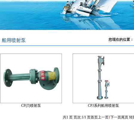
您现在的位置：
船用喷射泵
CP(T)喷射泵
CPJ系列船用喷射泵
共1 页 页次:1/1 页
首页
上一页
1
下一页
尾页
转