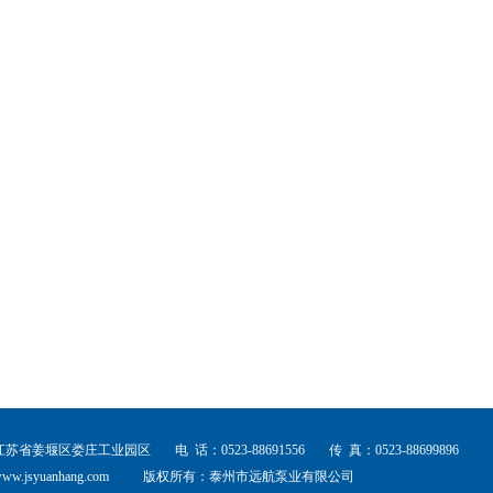
江苏省姜堰区娄庄工业园区
电 话：0523-88691556
传 真：0523-88699896
ww.jsyuanhang.com
版权所有：泰州市远航泵业有限公司