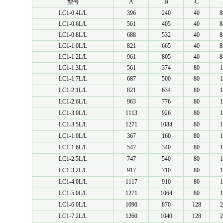
型号
A
B
C
LC1-0.4L/L
396
240
40
8
LC1-0.6L/L
561
405
40
8
LC1-0.8L/L
688
532
40
8
LC1-1.0L/L
821
665
40
8
LC1-1.2L/L
961
805
40
8
LC1-1.3L/L
561
374
80
1
LC1-1.7L/L
687
500
80
1
LC1-2.1L/L
821
634
80
1
LC1-2.6L/L
963
776
80
1
LC1-3.0L/L
1113
926
80
1
LC1-3.5L/L
1271
1084
80
1
LC1-1.0L/L
367
160
80
1
LC1-1.6L/L
547
340
80
1
LC1-2.5L/L
747
540
80
1
LC1-3.2L/L
917
710
80
1
LC1-4.0L/L
1117
910
80
1
LC1-5.0L/L
1271
1064
80
1
LC1-6.0L/L
1090
870
128
2
LC1-7.2L/L
1260
1040
128
2