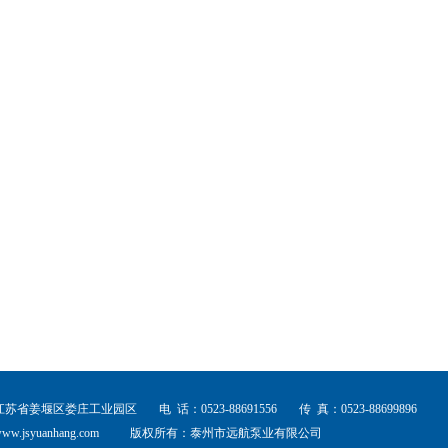
江苏省姜堰区娄庄工业园区
电 话：0523-88691556
传 真：0523-88699896
ww.jsyuanhang.com
版权所有：泰州市远航泵业有限公司