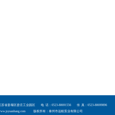
江苏省姜堰区娄庄工业园区
电 话：0523-88691556
传 真：0523-88699896
ww.jsyuanhang.com
版权所有：泰州市远航泵业有限公司