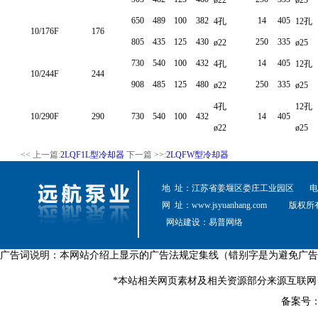
650
489
100
382
14
405
4孔
12孔
10/176F
176
805
435
125
430
250
335
ø22
ø25
730
540
100
432
14
405
4孔
12孔
10/244F
244
908
485
125
480
250
335
ø22
ø25
4孔
12孔
10/290F
290
730
540
100
432
14
405
ø22
ø25
<< 上一篇:
2LQF1L型冷却器
下一篇 >>:
2LQFW型冷却器
地 址：江苏省姜堰区娄庄工业园区
电 
网 址：
www.jsyuanhang.com
版权所
网站建设：
易普网络
广告词说明：本网站介绍上显示的广告法规定集线（错别字是为避免广告
*本站相关网页素材及相关资源部分来源互联网
备案号